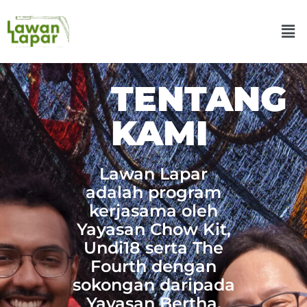
TENTANG
KAMI
Lawan Lapar
adalah program
kerjasama oleh
Yayasan Chow Kit,
Undi18 serta The
Fourth dengan
sokongan daripada
Yayasan Bertha.