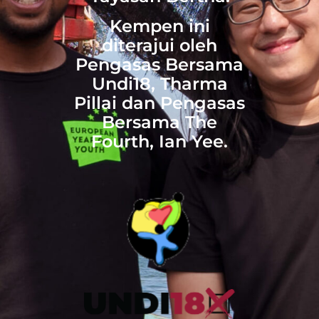
Kempen ini
diterajui oleh
Pengasas Bersama
Undi18, Tharma
Pillai dan Pengasas
Bersama The
Fourth, Ian Yee.